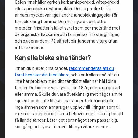
Gelen innehåller varken karbamidperoxid, väteperoxid
eller animaliska restprodukter. Dessa produkter är
annars mycket vanliga i andra tandblekningsgeler för
tandblekning hemma. Den här nyare och bättre
metoden frisätter istället syret som gör motstånd mot
de organiska fläckarna och tändernas missfärgningar,
och oxiderar dem. På så sett blir tänderna vitare utan
att bli skadade.
Kan alla bleka sina tänder?
Innan du bleker dina tänder,
rekommenderas att du
först besöker din tandläkare
och kontrollerar så att du
inte har problem med ditt tandkött eller har hål i dina
tänder. Du bör inte vara yngre än 18 år, inte vara gravid
eller amma. Skulle du vara överkänslig mot något ämne
i gelen bör du inte bleka dina tänder. Gelen innehåller
inga ämnen som annars ger upphov till ilningar, som till
exempel väteperoxid, så du behöver inte oroa dig för att
få ilande tänder. Låter det som något som passar dig,
kör igång och lycka till med ditt nya vitare leende.