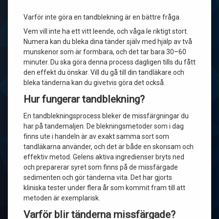
Varför inte göra en tandblekning är en bättre fråga.
Vem vill inte ha ett vitt leende, och våga le riktigt stort.
Numera kan du bleka dina tänder själv med hjälp av två
munskenor som är formbara, och det tar bara 30–60
minuter. Du ska göra denna process dagligen tills du fått
den effekt du önskar. Vill du gå till din tandläkare och
bleka tänderna kan du givetvis göra det också.
Hur fungerar tandblekning?
En tandblekningsprocess bleker de missfärgningar du
har på tandemaljen. De blekningsmetoder som i dag
finns ute i handeln är av exakt samma sort som
tandläkarna använder, och det är både en skonsam och
effektiv metod. Gelens aktiva ingredienser bryts ned
och preparerar syret som finns på de missfärgade
sedimenten och gör tänderna vita. Det har gjorts
kliniska tester under flera år som kommit fram till att
metoden är exemplarisk.
Varför blir tänderna missfärgade?