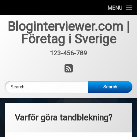
Får inte lån trots lånelöfte?
MENU
Skip
Hur mycket kostar casino licens?
Bloginterviewer.com |
to
content
Företag i Sverige
Vad innebär takrengöring?
123-456-789
Tel:
RSS
Search for:
Varför göra tandblekning?