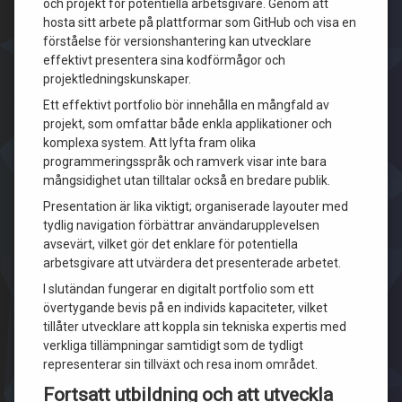
och projekt för potentiella arbetsgivare. Genom att
hosta sitt arbete på plattformar som GitHub och visa en
förståelse för versionshantering kan utvecklare
effektivt presentera sina kodförmågor och
projektledningskunskaper.
Ett effektivt portfolio bör innehålla en mångfald av
projekt, som omfattar både enkla applikationer och
komplexa system. Att lyfta fram olika
programmeringsspråk och ramverk visar inte bara
mångsidighet utan tilltalar också en bredare publik.
Presentation är lika viktigt; organiserade layouter med
tydlig navigation förbättrar användarupplevelsen
avsevärt, vilket gör det enklare för potentiella
arbetsgivare att utvärdera det presenterade arbetet.
I slutändan fungerar en digitalt portfolio som ett
övertygande bevis på en individs kapaciteter, vilket
tillåter utvecklare att koppla sin tekniska expertis med
verkliga tillämpningar samtidigt som de tydligt
representerar sin tillväxt och resa inom området.
Fortsatt utbildning och att utveckla