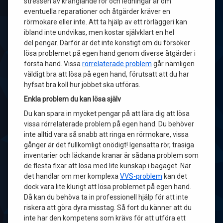
stressen av krånglande rör och ledningar är om
eventuella reparationer och åtgärder kräver en
rörmokare eller inte. Att ta hjälp av ett rörläggeri kan
ibland inte undvikas, men kostar självklart en hel
del pengar. Därför är det inte konstigt om du försöker
lösa problemet på egen hand genom diverse åtgärder i
första hand. Vissa
rörrelaterade problem
går nämligen
väldigt bra att lösa på egen hand, förutsatt att du har
hyfsat bra koll hur jobbet ska utföras.
Enkla problem du kan lösa själv
Du kan spara in mycket pengar på att lära dig att lösa
vissa rörrelaterade problem på egen hand. Du behöver
inte alltid vara så snabb att ringa en rörmokare, vissa
gånger är det fullkomligt onödigt! Igensatta rör, trasiga
inventarier och läckande kranar är sådana problem som
de flesta fixar att lösa med lite kunskap i bagaget. När
det handlar om mer komplexa
VVS-problem
kan det
dock vara lite klurigt att lösa problemet på egen hand.
Då kan du behöva ta in professionell hjälp för att inte
riskera att göra dyra misstag. Så fort du känner att du
inte har den kompetens som krävs för att utföra ett