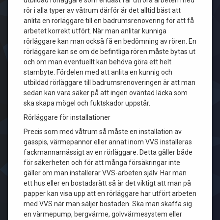
utbildad rörläggare som endast får utföra arbeten med
rör i alla typer av våtrum därför är det alltid bäst att
anlita en rörläggare till en badrumsrenovering för att få
arbetet korrekt utfört. När man anlitar kunniga
rörläggare kan man också få en bedömning av rören. En
rörläggare kan se om de befintliga rören måste bytas ut
och om man eventuellt kan behöva göra ett helt
stambyte. Fördelen med att anlita en kunnig och
utbildad rörläggare till badrumsrenoveringen är att man
sedan kan vara säker på att ingen oväntad läcka som
ska skapa mögel och fuktskador uppstår.
Rörläggare för installationer
Precis som med våtrum så måste en installation av
gasspis, värmepannor eller annat inom VVS installeras
fackmannamässigt av en rörläggare. Detta gäller både
för säkerheten och för att många försäkringar inte
gäller om man installerar VVS-arbeten själv. Har man
ett hus eller en bostadsrätt så är det viktigt att man på
papper kan visa upp att en rörläggare har utfört arbeten
med VVS när man säljer bostaden. Ska man skaffa sig
en värmepump, bergvärme, golvvärmesystem eller