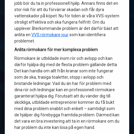
jobb bör du ta in professionell hjälp. Annars finns det en
stor risk för att du förvärrar skadan och får dyra
vattenskador på köpet. Nu för tiden är våra VVS-system
otroligt effektiva och ska fungera felfritt. Om du
upplever återkommande problem är det därför bäst att
anlita en
VVS rörmokare jour
som kan identifiera
problemet.
Anlita rörmokare för mer komplexa problem
Rörmokare är utbildade inom rör och avlopp och kan
därför hjälpa dig med de flesta problem gällande detta.
Det kan handla om allt från kranar som inte fungerar
som de ska, trasiga toaletter, stopp i avlopp och
bristande ledningar. Vad du än har för problem med
dina rör och ledningar kan en professionell rörmokare
garanterat hjälpa dig. Förutsatt att du vänder dig till
skickliga, utbildade entreprenörer kommer du få bukt
med dina problem snabbt och enkelt – samtidigt som
de hjälper dig förebygga framtida problem. Därmed kan
det vara en bra investering att ta in en rörmokare om du
har problem du inte kan lösa på egen hand.