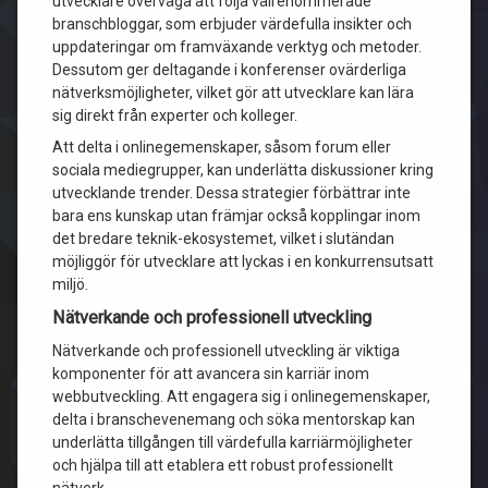
utvecklare överväga att följa välrenommerade
branschbloggar, som erbjuder värdefulla insikter och
uppdateringar om framväxande verktyg och metoder.
Dessutom ger deltagande i konferenser ovärderliga
nätverksmöjligheter, vilket gör att utvecklare kan lära
sig direkt från experter och kolleger.
Att delta i onlinegemenskaper, såsom forum eller
sociala mediegrupper, kan underlätta diskussioner kring
utvecklande trender. Dessa strategier förbättrar inte
bara ens kunskap utan främjar också kopplingar inom
det bredare teknik-ekosystemet, vilket i slutändan
möjliggör för utvecklare att lyckas i en konkurrensutsatt
miljö.
Nätverkande och professionell utveckling
Nätverkande och professionell utveckling är viktiga
komponenter för att avancera sin karriär inom
webbutveckling. Att engagera sig i onlinegemenskaper,
delta i branschevenemang och söka mentorskap kan
underlätta tillgången till värdefulla karriärmöjligheter
och hjälpa till att etablera ett robust professionellt