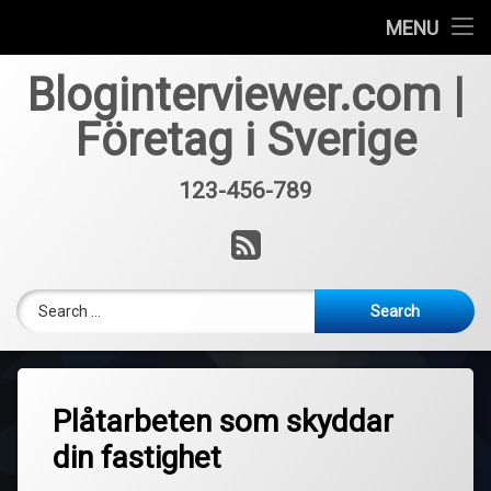
Får inte lån trots lånelöfte?
MENU
Skip
Hur mycket kostar casino licens?
Bloginterviewer.com |
to
content
Företag i Sverige
Vad innebär takrengöring?
123-456-789
Tel:
RSS
Search for:
Plåtarbeten som skyddar
din fastighet