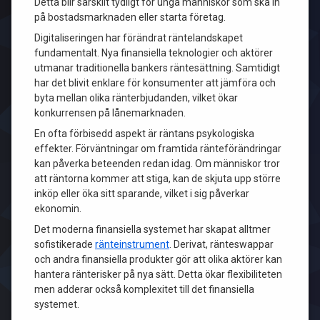
Detta blir särskilt tydligt för unga människor som ska in
på bostadsmarknaden eller starta företag.
Digitaliseringen har förändrat räntelandskapet
fundamentalt. Nya finansiella teknologier och aktörer
utmanar traditionella bankers räntesättning. Samtidigt
har det blivit enklare för konsumenter att jämföra och
byta mellan olika ränterbjudanden, vilket ökar
konkurrensen på lånemarknaden.
En ofta förbisedd aspekt är räntans psykologiska
effekter. Förväntningar om framtida ränteförändringar
kan påverka beteenden redan idag. Om människor tror
att räntorna kommer att stiga, kan de skjuta upp större
inköp eller öka sitt sparande, vilket i sig påverkar
ekonomin.
Det moderna finansiella systemet har skapat alltmer
sofistikerade
ränteinstrument
. Derivat, ränteswappar
och andra finansiella produkter gör att olika aktörer kan
hantera ränterisker på nya sätt. Detta ökar flexibiliteten
men adderar också komplexitet till det finansiella
systemet.