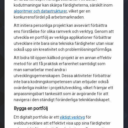
kodutmaningar kan skärpa färdigheterna, särskilt inom
algoritmer och datastrukturer
, vilket ger en
konkurrensfördel på arbetsmarknaden.
Att initiera personliga projekt kan avsevärt förbättra
ens förståelse för olika ramverk och verktyg. Genom att
utveckla en portfölj av verkliga applikationer förbättrar
utvecklare inte bara sina tekniska färdigheter utan visar
också upp sin kreativitet och problemlösningsförmåga.
Att bidra till öppen källkod-projekt är en annan effektiv
metod för att få praktisk erfarenhet samtidigt som
man samarbetar med andra i
utvecklingsgemenskapen. Dessa aktiviteter förbättrar
inte bara kodningskompetensen utan erbjuder också
ovärderliga insikter i projektutveckling, vilket främjar ett
anpassningsbart tankesätt som är avgörande för att
navigera i den ständigt föränderliga tekniklandskapet.
Bygga en portfölj
Ett digitalt portfolio är ett
viktigt verktyg
för
webbutvecklare att effektivt visa upp sina färdigheter