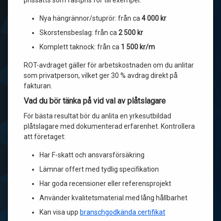
prissätts som fastpris för till exempel:
Nya hängrännor/stuprör: från ca
4 000 kr
Skorstensbeslag: från ca
2 500 kr
Komplett taknock: från ca
1 500 kr/m
ROT-avdraget gäller för arbetskostnaden om du anlitar
som privatperson, vilket ger 30 % avdrag direkt på
fakturan.
Vad du bör tänka på vid val av plåtslagare
För bästa resultat bör du anlita en yrkesutbildad
plåtslagare med dokumenterad erfarenhet. Kontrollera
att företaget:
Har F-skatt och ansvarsförsäkring
Lämnar offert med tydlig specifikation
Har goda recensioner eller referensprojekt
Använder kvalitetsmaterial med lång hållbarhet
Kan visa upp
branschgodkända certifikat