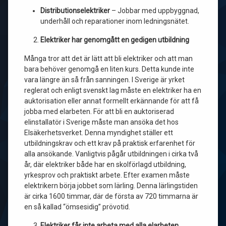
Distributionselektriker
– Jobbar med uppbyggnad,
underhåll och reparationer inom ledningsnätet.
Elektriker har genomgått en gedigen utbildning
Många tror att det är lätt att bli elektriker och att man
bara behöver genomgå en liten kurs. Detta kunde inte
vara längre än så från sanningen. I Sverige är yrket
reglerat och enligt svenskt lag måste en elektriker ha en
auktorisation eller annat formellt erkännande för att få
jobba med elarbeten.
För att bli en auktoriserad
elinstallatör i Sverige måste man ansöka det hos
Elsäkerhetsverket. Denna myndighet ställer ett
utbildningskrav och ett krav på praktisk erfarenhet för
alla ansökande.
Vanligtvis pågår utbildningen i cirka två
år, där elektriker både har en skolförlagd utbildning,
yrkesprov och praktiskt arbete. Efter examen måste
elektrikern börja jobbet som lärling. Denna lärlingstiden
är cirka 1600 timmar, där de första av 720 timmarna är
en så kallad “ömsesidig” prövotid.
Elektriker får inte arbeta med alla elarbeten