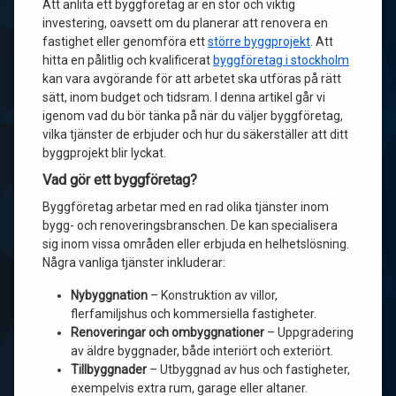
Att anlita ett byggföretag är en stor och viktig
investering, oavsett om du planerar att renovera en
fastighet eller genomföra ett
större byggprojekt
. Att
hitta en pålitlig och kvalificerat
byggföretag i stockholm
kan vara avgörande för att arbetet ska utföras på rätt
sätt, inom budget och tidsram. I denna artikel går vi
igenom vad du bör tänka på när du väljer byggföretag,
vilka tjänster de erbjuder och hur du säkerställer att ditt
byggprojekt blir lyckat.
Vad gör ett byggföretag?
Byggföretag arbetar med en rad olika tjänster inom
bygg- och renoveringsbranschen. De kan specialisera
sig inom vissa områden eller erbjuda en helhetslösning.
Några vanliga tjänster inkluderar:
Nybyggnation
– Konstruktion av villor,
flerfamiljshus och kommersiella fastigheter.
Renoveringar och ombyggnationer
– Uppgradering
av äldre byggnader, både interiört och exteriört.
Tillbyggnader
– Utbyggnad av hus och fastigheter,
exempelvis extra rum, garage eller altaner.