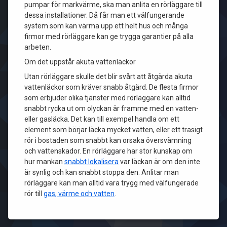
pumpar för markvärme, ska man anlita en rörläggare till
dessa installationer. Då får man ett välfungerande
system som kan värma upp ett helt hus och många
firmor med rörläggare kan ge trygga garantier på alla
arbeten.
Om det uppstår akuta vattenläckor
Utan rörläggare skulle det blir svårt att åtgärda akuta
vattenläckor som kräver snabb åtgärd. De flesta firmor
som erbjuder olika tjänster med rörläggare kan alltid
snabbt rycka ut om olyckan är framme med en vatten-
eller gasläcka. Det kan till exempel handla om ett
element som börjar läcka mycket vatten, eller ett trasigt
rör i bostaden som snabbt kan orsaka översvämning
och vattenskador. En rörläggare har stor kunskap om
hur mankan
snabbt lokalisera
var läckan är om den inte
är synlig och kan snabbt stoppa den. Anlitar man
rörläggare kan man alltid vara trygg med välfungerade
rör till
gas, värme och vatten
.