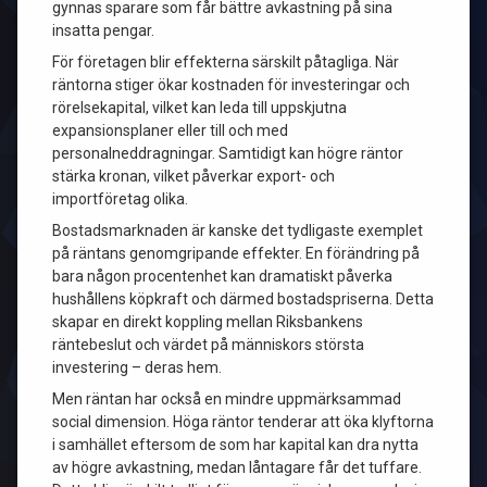
gynnas sparare som får bättre avkastning på sina
insatta pengar.
För företagen blir effekterna särskilt påtagliga. När
räntorna stiger ökar kostnaden för investeringar och
rörelsekapital, vilket kan leda till uppskjutna
expansionsplaner eller till och med
personalneddragningar. Samtidigt kan högre räntor
stärka kronan, vilket påverkar export- och
importföretag olika.
Bostadsmarknaden är kanske det tydligaste exemplet
på räntans genomgripande effekter. En förändring på
bara någon procentenhet kan dramatiskt påverka
hushållens köpkraft och därmed bostadspriserna. Detta
skapar en direkt koppling mellan Riksbankens
räntebeslut och värdet på människors största
investering – deras hem.
Men räntan har också en mindre uppmärksammad
social dimension. Höga räntor tenderar att öka klyftorna
i samhället eftersom de som har kapital kan dra nytta
av högre avkastning, medan låntagare får det tuffare.