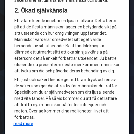
säkerställer att dina tänder hålls friska och starka.
2. Ökad självkänsla
Ett vitare leende innebär en ljusare tillvaro. Detta beror
på att de flesta människor lägger en betydande vikt på
sitt utseende och hur omgivningen uppfattar det.
Människor värderar omedvetet sitt eget värde
beroende av sitt utseende. Bäst tandblekning är
därmed ett utmärkt sätt att öka sin självkänsla på
eftersom det så enkelt förbättrar utseendet. Ju bättre
utseende du presenterar desto mer kommer människor
att tycka om dig och påverka deras behandling av dig.
Ett ljust och säkert leende ger ett bra intryck och en av
de saker som gör dig attraktiv för människor du träffar.
Speciellt om du är självmedveten om ditt ljusa leende
med vita tänder. På så vis kommer du att få det lättare
att träffa nya människor på fester, intervjuer och
möten. Överlag kommer dina möjligheter i livet att
förbättras.
read more