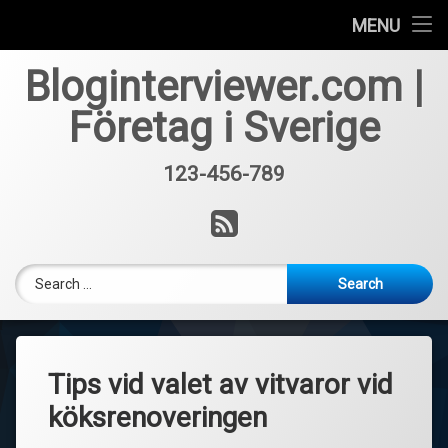
Får inte lån trots lånelöfte?
MENU
Skip
Hur mycket kostar casino licens?
Bloginterviewer.com |
to
content
Företag i Sverige
Vad innebär takrengöring?
123-456-789
Tel:
RSS
Search for:
Tips vid valet av vitvaror vid
köksrenoveringen