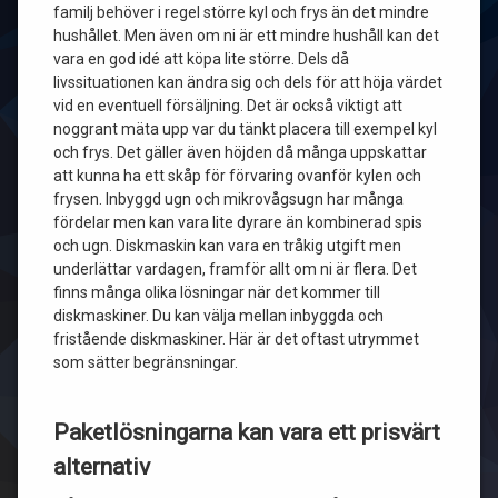
familj behöver i regel större kyl och frys än det mindre
hushållet. Men även om ni är ett mindre hushåll kan det
vara en god idé att köpa lite större. Dels då
livssituationen kan ändra sig och dels för att höja värdet
vid en eventuell försäljning. Det är också viktigt att
noggrant mäta upp var du tänkt placera till exempel kyl
och frys. Det gäller även höjden då många uppskattar
att kunna ha ett skåp för förvaring ovanför kylen och
frysen. Inbyggd ugn och mikrovågsugn har många
fördelar men kan vara lite dyrare än kombinerad spis
och ugn. Diskmaskin kan vara en tråkig utgift men
underlättar vardagen, framför allt om ni är flera. Det
finns många olika lösningar när det kommer till
diskmaskiner. Du kan välja mellan inbyggda och
fristående diskmaskiner. Här är det oftast utrymmet
som sätter begränsningar.
Paketlösningarna kan vara ett prisvärt
alternativ