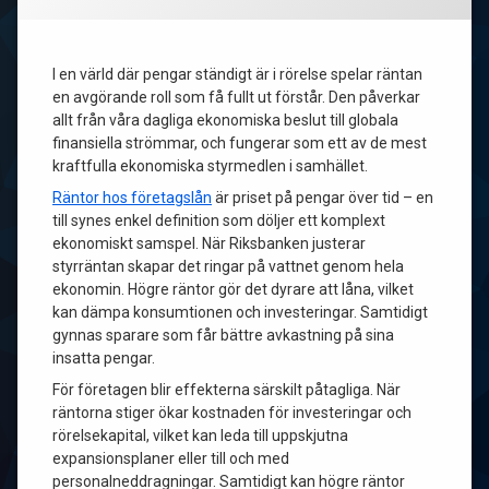
I en värld där pengar ständigt är i rörelse spelar räntan
en avgörande roll som få fullt ut förstår. Den påverkar
allt från våra dagliga ekonomiska beslut till globala
finansiella strömmar, och fungerar som ett av de mest
kraftfulla ekonomiska styrmedlen i samhället.
Räntor hos företagslån
är priset på pengar över tid – en
till synes enkel definition som döljer ett komplext
ekonomiskt samspel. När Riksbanken justerar
styrräntan skapar det ringar på vattnet genom hela
ekonomin. Högre räntor gör det dyrare att låna, vilket
kan dämpa konsumtionen och investeringar. Samtidigt
gynnas sparare som får bättre avkastning på sina
insatta pengar.
För företagen blir effekterna särskilt påtagliga. När
räntorna stiger ökar kostnaden för investeringar och
rörelsekapital, vilket kan leda till uppskjutna
expansionsplaner eller till och med
personalneddragningar. Samtidigt kan högre räntor