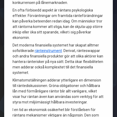
konkurrensen på lånemarknaden.
En ofta förbisedd aspekt är räntans psykologiska
effekter. Förväntningar om framtida ränteförändringar
kan påverka beteenden redan idag. Om människor tror
att räntorna kommer att stiga, kan de skjuta upp större
inköp eller öka sitt sparande, vilket i sig påverkar
ekonomin.
Det moderna finansiella systemet har skapat alltmer
sofistikerade
ränteinstrument
. Derivat, ränteswappar
och andra finansiella produkter gör att olika aktörer kan
hantera ränterisker på nya sätt. Detta ökar flexibiliteten
men adderar också komplexitet till det finansiella
systemet.
Klimatomställningen adderar ytterligare en dimension
till räntediskussionen. Gröna obligationer och hållbara
lån med förmånligare räntor blir allt vanligare, vilket
visar hur räntan även kan användas som verktyg för att
styra mot miljömässigt hållbara investeringar.
I en tid av ekonomisk osäkerhet blir förståelsen för
räntans mekanismer viktigare än någonsin. Den som