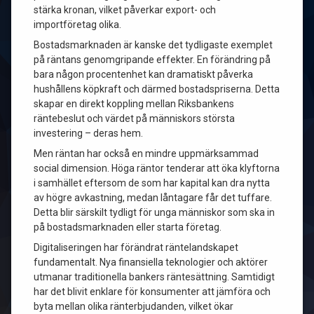
stärka kronan, vilket påverkar export- och
importföretag olika.
Bostadsmarknaden är kanske det tydligaste exemplet
på räntans genomgripande effekter. En förändring på
bara någon procentenhet kan dramatiskt påverka
hushållens köpkraft och därmed bostadspriserna. Detta
skapar en direkt koppling mellan Riksbankens
räntebeslut och värdet på människors största
investering – deras hem.
Men räntan har också en mindre uppmärksammad
social dimension. Höga räntor tenderar att öka klyftorna
i samhället eftersom de som har kapital kan dra nytta
av högre avkastning, medan låntagare får det tuffare.
Detta blir särskilt tydligt för unga människor som ska in
på bostadsmarknaden eller starta företag.
Digitaliseringen har förändrat räntelandskapet
fundamentalt. Nya finansiella teknologier och aktörer
utmanar traditionella bankers räntesättning. Samtidigt
har det blivit enklare för konsumenter att jämföra och
byta mellan olika ränterbjudanden, vilket ökar