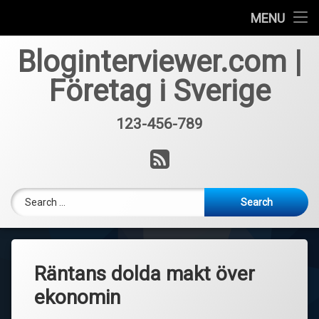
Får inte lån trots lånelöfte?
MENU
Skip
Hur mycket kostar casino licens?
Bloginterviewer.com |
to
content
Företag i Sverige
Vad innebär takrengöring?
123-456-789
Tel:
RSS
Search for:
Räntans dolda makt över
ekonomin