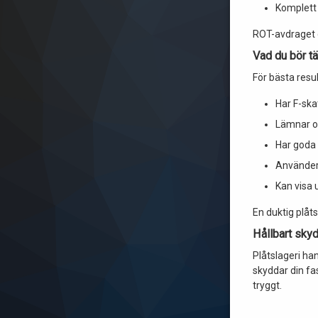
Komplett 
ROT-avdraget g
Vad du bör tä
För bästa resu
Har F-ska
Lämnar of
Har goda 
Använder 
Kan visa
En duktig plåt
Hållbart sky
Plåtslageri ha
skyddar din fa
tryggt.