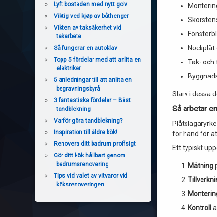
Lyft bostaden med nytt golv
Monterin
Viktig ved kjøp av båthenger
Skorstens
Vikten av taksäkerhet vid
Fönsterbl
takarbete
Nockplåt 
Så fungerar en autoklav
Topp 5 fördelar med att anlita en
Tak- och 
elektriker
Byggnadsp
5 anledningar till att anlita en
begravningsbyrå
Slarv i dessa d
3 fantastiska fördelar – Bäst
Så arbetar en
tandblekning
Varför göra tandblekning?
Plåtslagaryrke
Inspiration till äldre kök!
för hand för at
Renovera ditt badrum proffsigt
Ett typiskt up
Gör ditt kök hållbart genom
badrumsrenovering
Mätning
p
Tips vid valet av vitvaror vid
Tillverkni
köksrenoveringen
Monterin
Kontroll
a