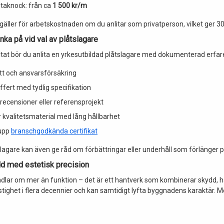
taknock: från ca
1 500 kr/m
äller för arbetskostnaden om du anlitar som privatperson, vilket ger 30
nka på vid val av plåtslagare
ltat bör du anlita en yrkesutbildad plåtslagare med dokumenterad erfare
tt och ansvarsförsäkring
fert med tydlig specifikation
recensioner eller referensprojekt
kvalitetsmaterial med lång hållbarhet
 upp
branschgodkända certifikat
slagare kan även ge råd om förbättringar eller underhåll som förlänger p
dd med estetisk precision
ndlar om mer än funktion – det är ett hantverk som kombinerar skydd, hå
stighet i flera decennier och kan samtidigt lyfta byggnadens karaktär. Me