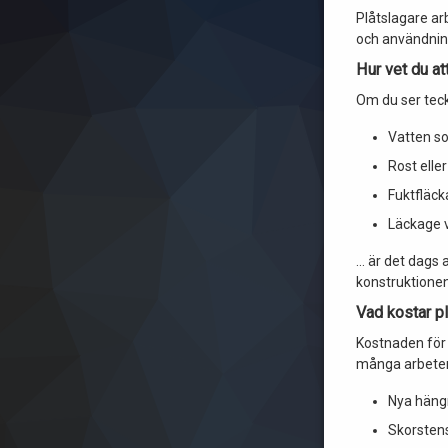
Plåtslagare ar
och användni
Hur vet du at
Om du ser tec
Vatten so
Rost eller
Fuktfläck
Läckage v
… är det dags a
konstruktionen
Vad kostar p
Kostnaden för 
många arbeten 
Nya häng
Skorstens