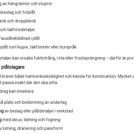
g av hängrännor och stuprör
beslag och fotplåt
eck och droppbleck
och takfotsdetaljer
fasadbeklädnad i plåt
låt runt kupor, takfönster eller burspråk
etaljer kan orsaka fuktintrång, röta eller frostsprängning – därför är profe
 plåtslagare
t kräver både hantverksskicklighet och känsla för konstruktion. Mycket a
t passa exakt där den ska sitta.
pdrag kan innebära:
å plats och bedömning av underlag
ng
av beslag eller plåtdetaljer i verkstad
g
med skruv, tätning och fogning
v lutning, dränering och passform