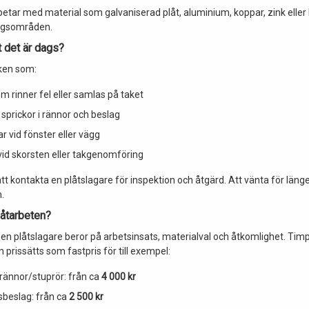
betar med material som galvaniserad plåt, aluminium, koppar, zink eller 
ngsområden.
t det är dags?
ken som:
m rinner fel eller samlas på taket
 sprickor i rännor och beslag
ar vid fönster eller vägg
id skorsten eller takgenomföring
tt kontakta en plåtslagare för inspektion och åtgärd. Att vänta för länge
.
låtarbeten?
en plåtslagare beror på arbetsinsats, materialval och åtkomlighet. Timp
prissätts som fastpris för till exempel:
rännor/stuprör: från ca
4 000 kr
beslag: från ca
2 500 kr