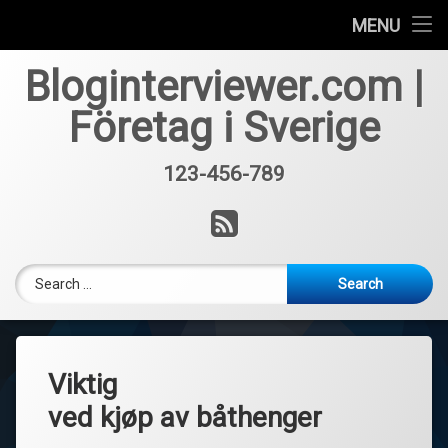
Får inte lån trots lånelöfte?
MENU
Skip
Hur mycket kostar casino licens?
Bloginterviewer.com |
to
content
Företag i Sverige
Vad innebär takrengöring?
123-456-789
Tel:
RSS
Search for:
Viktig
ved kjøp av båthenger