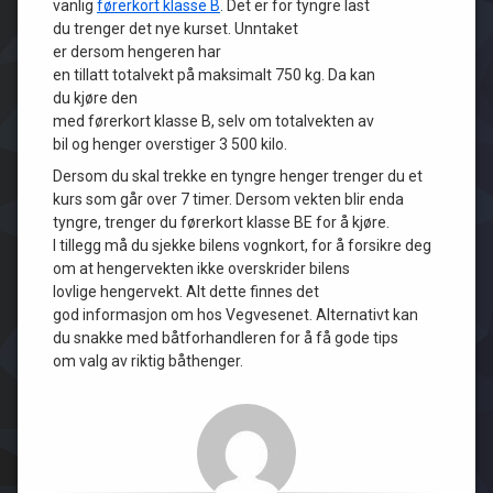
vanlig
førerkort klasse B
. Det er for tyngre last
du trenger det nye kurset. Unntaket
er dersom hengeren har
en tillatt totalvekt på maksimalt 750 kg. Da kan
du kjøre den
med førerkort klasse B, selv om totalvekten av
bil og henger overstiger 3 500 kilo.
Dersom du skal trekke en tyngre henger trenger du et
kurs som går over 7 timer. Dersom vekten blir enda
tyngre, trenger du førerkort klasse BE for å kjøre.
I tillegg må du sjekke bilens vognkort, for å forsikre deg
om at hengervekten ikke overskrider bilens
lovlige hengervekt. Alt dette finnes det
god informasjon om hos Vegvesenet. Alternativt kan
du snakke med båtforhandleren for å få gode tips
om valg av riktig båthenger.