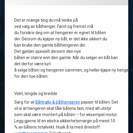
Det er mange ting du må tenke på
ved valg av båthenger. Først og fremst må
du forsikre deg om at hengeren er egnet til båten
din. Dersom du kjøper ny båt, er det ikke sikkert du
kan bruke den gamle båthengeren din.
Det gjelder spesielt dersom den nye
båten er større enn den gamle. Når du selger en båt kan
det derfor være lurt
å selge båten og hengeren sammen, og heller kjøpe ny henger
for den nye båten.
Vekt, lengde og bredde
Sørg for at
Båttralle & båthengeren
passer til båten. Det
vil si at hengeren skal tåle båtens last, med alt utstyr
som skal være montert på båten – for eksempel motor.
Legg gjerne til en ekstra sikkerhetsmargin på minst 10
% av båtens totalvekt. Husk å ta med drivstoff