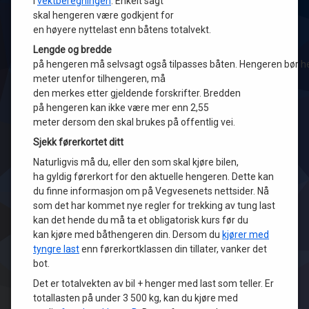
i
vektberegningen
. Enkelt sagt
skal hengeren være godkjent for
en høyere nyttelast enn båtens totalvekt.
Lengde og bredde
på hengeren må selvsagt også tilpasses båten. Hengeren bør hels
meter utenfor tilhengeren, må
den merkes etter gjeldende forskrifter. Bredden
på hengeren kan ikke være mer enn 2,55
meter dersom den skal brukes på offentlig vei.
Sjekk førerkortet ditt
Naturligvis må du, eller den som skal kjøre bilen,
ha gyldig førerkort for den aktuelle hengeren. Dette kan
du finne informasjon om på Vegvesenets nettsider. Nå
som det har kommet nye regler for trekking av tung last
kan det hende du må ta et obligatorisk kurs før du
kan kjøre med båthengeren din. Dersom du
kjører med
tyngre last
enn førerkortklassen din tillater, vanker det
bot.
Det er totalvekten av bil + henger med last som teller. Er
totallasten på under 3 500 kg, kan du kjøre med