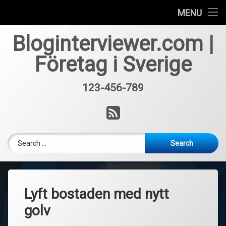
Får inte lån trots lånelöfte?
MENU
Skip
Hur mycket kostar casino licens?
Bloginterviewer.com |
to
content
Företag i Sverige
Vad innebär takrengöring?
123-456-789
Tel:
RSS
Search for:
Lyft bostaden med nytt
golv