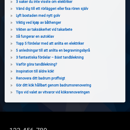
3 saker du inte visste om elektriker
Vänd dig till ett rörläggeri eller fixa rören själv
Lyft bostaden med nytt golv
Viktig ved kjøp av båthenger
Vikten av taksäkerhet vid takarbete
Så fungerar en autoklav
Topp 5 fördelar med att anlita en elektriker
5 anledningar till att anlita en begravningsbyrå
3 fantastiska fördelar – Bäst tandblekning
Varför göra tandblekning?
Inspiration till äldre kök!
Renovera ditt badrum proffsigt
Gör ditt kök hållbart genom badrumsrenovering
Tips vid valet av vitvaror vid köksrenoveringen