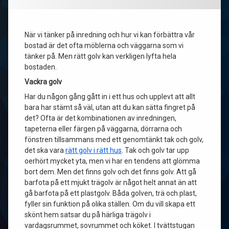
När vi tänker på inredning och hur vi kan förbättra vår
bostad är det ofta möblerna och väggarna som vi
tänker på. Men rätt golv kan verkligen lyfta hela
bostaden.
Vackra golv
Har du någon gång gått in i ett hus och upplevt att allt
bara har stämt så väl, utan att du kan sätta fingret på
det? Ofta är det kombinationen av inredningen,
tapeterna eller färgen på väggarna, dörrarna och
fönstren tillsammans med ett genomtänkt tak och golv,
det ska vara
rätt golv i rätt hus
. Tak och golv tar upp
oerhört mycket yta, men vi har en tendens att glömma
bort dem. Men det finns golv och det finns golv. Att gå
barfota på ett mjukt trägolv är något helt annat än att
gå barfota på ett plastgolv. Båda golven, trä och plast,
fyller sin funktion på olika ställen. Om du vill skapa ett
skönt hem satsar du på härliga trägolv i
vardagsrummet, sovrummet och köket. I tvättstugan