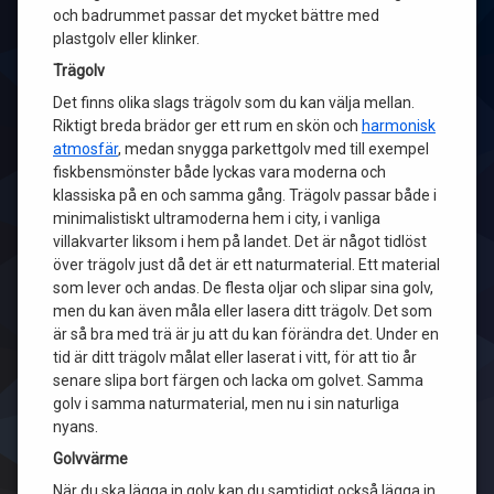
och badrummet passar det mycket bättre med
plastgolv eller klinker.
Trägolv
Det finns olika slags trägolv som du kan välja mellan.
Riktigt breda brädor ger ett rum en skön och
harmonisk
atmosfär
, medan snygga parkettgolv med till exempel
fiskbensmönster både lyckas vara moderna och
klassiska på en och samma gång. Trägolv passar både i
minimalistiskt ultramoderna hem i city, i vanliga
villakvarter liksom i hem på landet. Det är något tidlöst
över trägolv just då det är ett naturmaterial. Ett material
som lever och andas. De flesta oljar och slipar sina golv,
men du kan även måla eller lasera ditt trägolv. Det som
är så bra med trä är ju att du kan förändra det. Under en
tid är ditt trägolv målat eller laserat i vitt, för att tio år
senare slipa bort färgen och lacka om golvet. Samma
golv i samma naturmaterial, men nu i sin naturliga
nyans.
Golvvärme
När du ska lägga in golv kan du samtidigt också lägga in