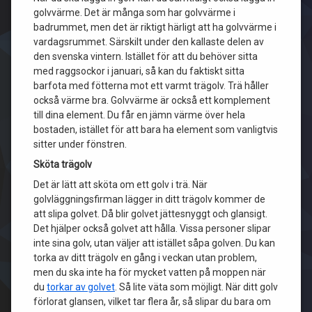
golvvärme. Det är många som har golvvärme i
badrummet, men det är riktigt härligt att ha golvvärme i
vardagsrummet. Särskilt under den kallaste delen av
den svenska vintern. Istället för att du behöver sitta
med raggsockor i januari, så kan du faktiskt sitta
barfota med fötterna mot ett varmt trägolv. Trä håller
också värme bra. Golvvärme är också ett komplement
till dina element. Du får en jämn värme över hela
bostaden, istället för att bara ha element som vanligtvis
sitter under fönstren.
Sköta trägolv
Det är lätt att sköta om ett golv i trä. När
golvläggningsfirman lägger in ditt trägolv kommer de
att slipa golvet. Då blir golvet jättesnyggt och glansigt.
Det hjälper också golvet att hålla. Vissa personer slipar
inte sina golv, utan väljer att istället såpa golven. Du kan
torka av ditt trägolv en gång i veckan utan problem,
men du ska inte ha för mycket vatten på moppen när
du
torkar av golvet
. Så lite väta som möjligt. När ditt golv
förlorat glansen, vilket tar flera år, så slipar du bara om